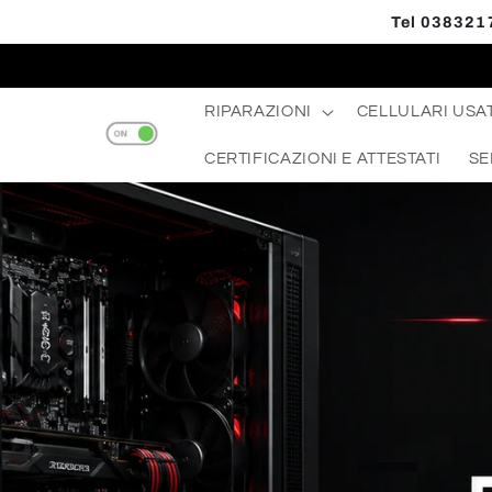
Vai
Tel 0383217
direttamente
ai contenuti
RIPARAZIONI
CELLULARI USAT
CERTIFICAZIONI E ATTESTATI
SE