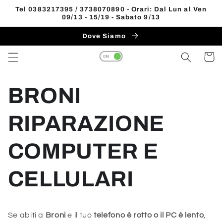
Vai
Tel 0383217395 / 3738070890 - Orari: Dal Lun al Ven
direttamente
09/13 - 15/19 - Sabato 9/13
ai contenuti
Dove Siamo
Carrell
BRONI
RIPARAZIONE
COMPUTER E
CELLULARI
Se abiti a
Broni
e il tuo
telefono è rotto o il PC è lento
,