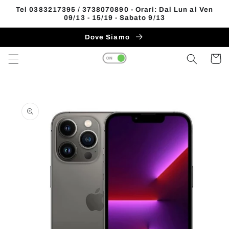
Vai
Tel 0383217395 / 3738070890 - Orari: Dal Lun al Ven
direttamente
09/13 - 15/19 - Sabato 9/13
Read
ai contenuti
the
Dove Siamo
Privacy
Carrell
Policy
Passa alle
informazioni
sul prodotto