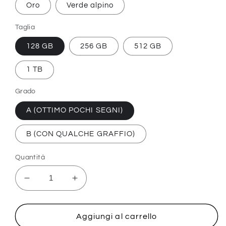
Oro
Verde alpino
Taglia
128 GB
256 GB
512 GB
1 TB
Grado
A (OTTIMO POCHI SEGNI)
B (CON QUALCHE GRAFFIO)
Quantità
Diminuisci
Aumenta
quantità
quantità
per
per
iPhone
iPhone
Aggiungi al carrello