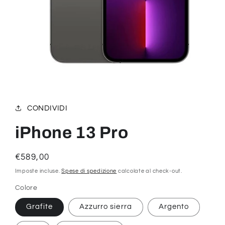
Apri
contenuti
multimediali
1
CONDIVIDI
in
finestra
modale
iPhone 13 Pro
Prezzo
€589,00
di
Imposte incluse.
Spese di spedizione
calcolate al check-out.
listino
Colore
Grafite
Azzurro sierra
Argento