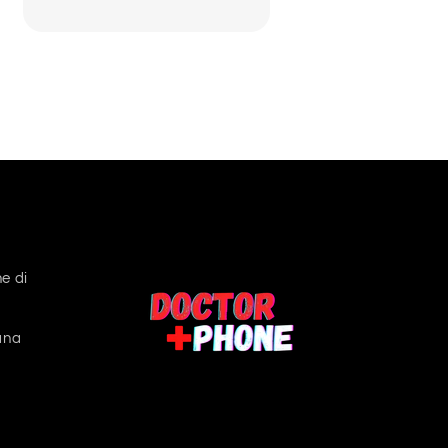
e di
ana