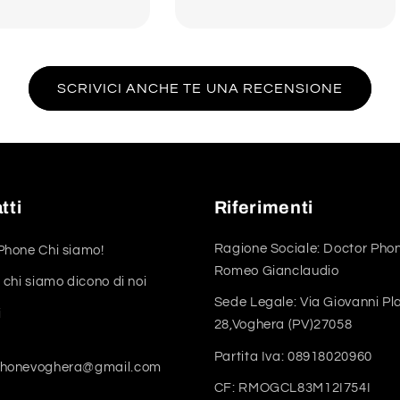
SCRIVICI ANCHE TE UNA RECENSIONE
tti
Riferimenti
Ragione Sociale: Doctor Phon
Phone Chi siamo!
Romeo Gianclaudio
 chi siamo dicono di noi
Sede Legale: Via Giovanni Pl
i
28,Voghera (PV)27058
Partita Iva: 08918020960
phonevoghera@gmail.com
CF: RMOGCL83M12I754I