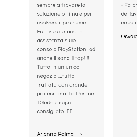
sempre a trovare la
- Fa p
soluzione ottimale per
del la
risolvere il problema.
onesti
Forniscono anche
Osval
assistenza sulle
console PlayStation ed
anche lì sono il top!!!!
Tutto in un unico
negozio.....tutto
trattato con grande
professionalità. Per me
10lode e super
consigliato. 👍🏻
Arianna Palma