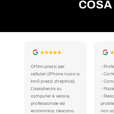
COSA 
Ottimi prezzi per
- Prof
cellulari (iPhone nuovi a
- Cort
km0 prezzi strepitosi).
- Com
L'assistenza su
- Pazi
computer è veloce,
- Ries
professionale ed
proble
economica; riescono
non so