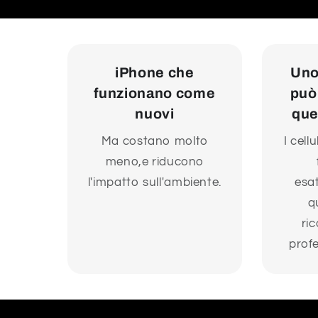
iPhone che
Uno
funzionano come
può
nuovi
que
Ma costano molto
I cell
meno,e riducono
l'impatto sull'ambiente.
esa
q
ri
profe