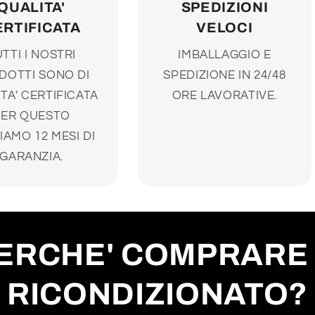
QUALITA'
SPEDIZIONI
ERTIFICATA
VELOCI
TTI I NOSTRI
IMBALLAGGIO E
DOTTI SONO DI
SPEDIZIONE IN 24/48
TA' CERTIFICATA
ORE LAVORATIVE.
PER QUESTO
IAMO 12 MESI DI
GARANZIA.
ERCHE' COMPRARE 
RICONDIZIONATO?