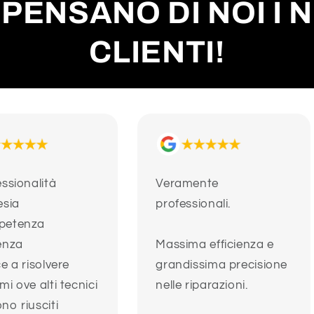
PENSANO DI NOI I 
CLIENTI!
essionalità
Veramente
esia
professionali.
petenza
enza
Massima efficienza e
ce a risolvere
grandissima precisione
mi ove alti tecnici
nelle riparazioni.
no riusciti