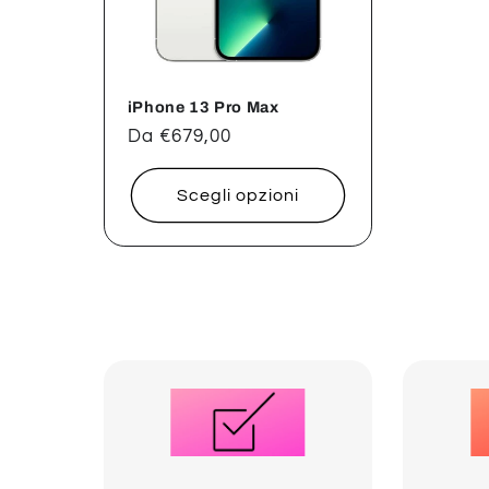
iPhone 13 Pro Max
Prezzo
Da €679,00
di
listino
Scegli opzioni