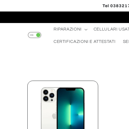
Vai
Tel 0383217
direttamente
Read
ai contenuti
the
Privacy
RIPARAZIONI
CELLULARI USAT
Policy
CERTIFICAZIONI E ATTESTATI
SE