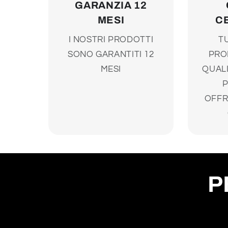
GARANZIA 12
MESI
C
I NOSTRI PRODOTTI
TU
SONO GARANTITI 12
PRO
MESI
QUALI
OFFR
P