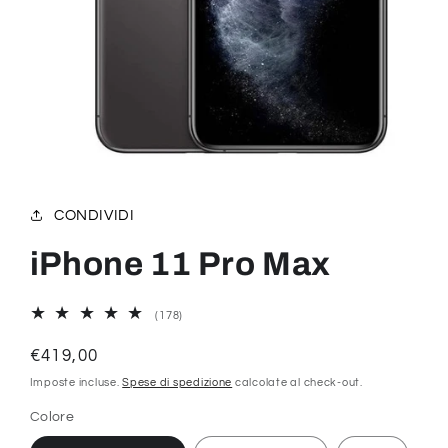
Apri
contenuti
multimediali
1
CONDIVIDI
in
finestra
modale
iPhone 11 Pro Max
178
(178)
recensioni
totali
Prezzo
€419,00
di
Imposte incluse.
Spese di spedizione
calcolate al check-out.
listino
Colore