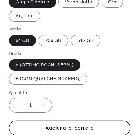
Grigio Siderale
Verde Notte
Oro
Argento
Taglia
64 GB
256 GB
512 GB
Grado
A (OTTIMO POCHI SEGNI)
B (CON QUALCHE GRAFFIO)
Quantità
Diminuisci
Aumenta
quantità
quantità
per
per
iPhone
iPhone
Aggiungi al carrello
11
11