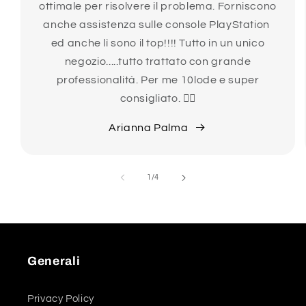
ottimale per risolvere il problema. Forniscono
anche assistenza sulle console PlayStation
ed anche lì sono il top!!!! Tutto in un unico
negozio.....tutto trattato con grande
professionalità. Per me 10lode e super
consigliato. 👍🏻
Arianna Palma
su
1
/
4
Generali
Privacy Policy