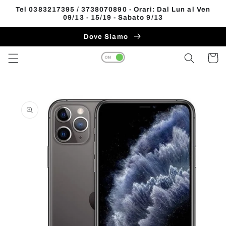
Vai
Tel 0383217395 / 3738070890 - Orari: Dal Lun al Ven
direttamente
09/13 - 15/19 - Sabato 9/13
Read
ai contenuti
the
Dove Siamo
Privacy
Carrell
Policy
Passa alle
informazioni
sul prodotto