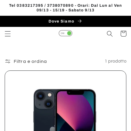
Vai
Tel 0383217395 / 3738070890 - Orari: Dal Lun al Ven
direttamente
09/13 - 15/19 - Sabato 9/13
Read
ai contenuti
the
Dove Siamo
Privacy
Carrell
Policy
Filtra e ordina
1 prodotto