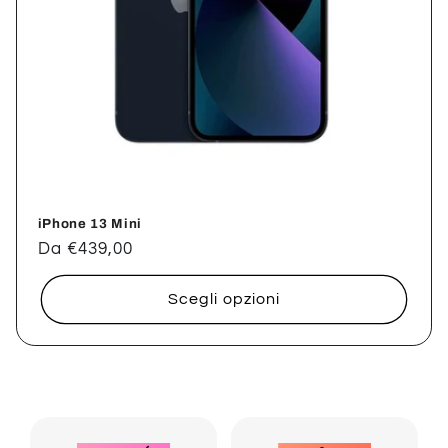
iPhone 13 Mini
Prezzo
Da €439,00
di
listino
Scegli opzioni