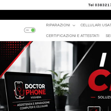
Vai
Tel 0383217
direttamente
ai contenuti
RIPARAZIONI
CELLULARI USAT
CERTIFICAZIONI E ATTESTATI
SE