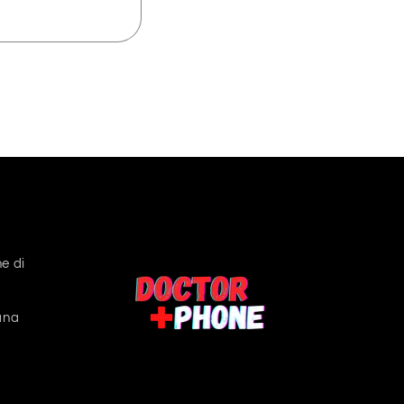
e di
ana