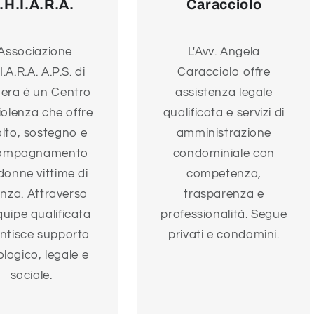
.H.I.A.R.A.
Caracciolo
'Associazione
L'Avv. Angela
I.A.R.A. A.P.S. di
Caracciolo offre
era è un Centro
assistenza legale
iolenza che offre
qualificata e servizi di
lto, sostegno e
amministrazione
ompagnamento
condominiale con
 donne vittime di
competenza,
enza. Attraverso
trasparenza e
quipe qualificata
professionalità. Segue
ntisce supporto
privati e condomìni.
ologico, legale e
sociale.