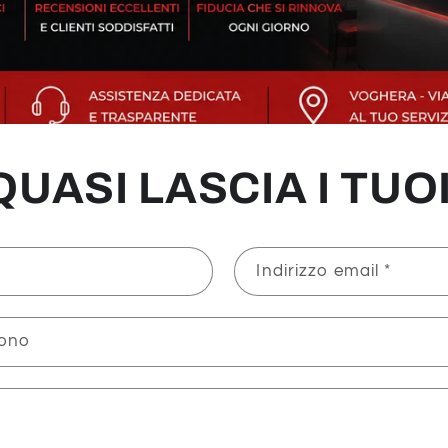
 QUASI LASCIA I TUOI
Indirizzo email
*
fono