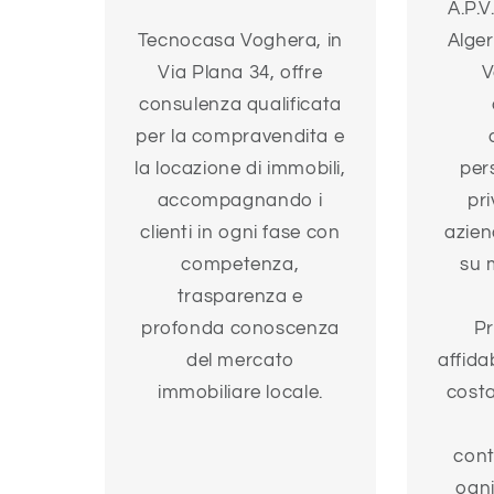
A.P.V
Tecnocasa Voghera, in
Alger
Via Plana 34, offre
V
consulenza qualificata
per la compravendita e
la locazione di immobili,
per
accompagnando i
pri
clienti in ogni fase con
azien
competenza,
su 
trasparenza e
profonda conoscenza
Pr
del mercato
affida
immobiliare locale.
costa
cont
ogni