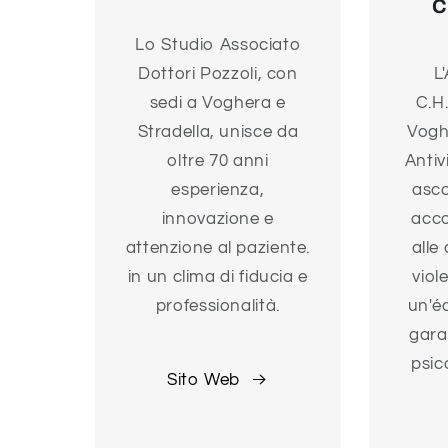
C
Lo Studio Associato
Dottori Pozzoli, con
L
sedi a Voghera e
C.H.
Stradella, unisce da
Vogh
oltre 70 anni
Antiv
esperienza,
asco
innovazione e
acc
attenzione al paziente.
alle
in un clima di fiducia e
viol
professionalità.
un'é
gara
psic
Sito Web