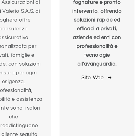
. Assicurazioni di
fognature e pronto
i Valerio S.A.S. di
intervento, offrendo
oghera offre
soluzioni rapide ed
consulenza
efficaci a privati,
assicurativa
aziende ed enti con
sonalizzata per
professionalità e
vati, famiglie e
tecnologie
de, con soluzioni
all'avanguardia.
misura per ogni
Sito Web
esigenza.
ofessionalità,
bilità e assistenza
nte sono i valori
che
raddistinguono
 cliente seguito