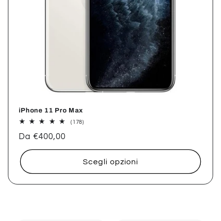
iPhone 11 Pro Max
178
(178)
recensioni
Prezzo
Da €400,00
totali
di
listino
Scegli opzioni