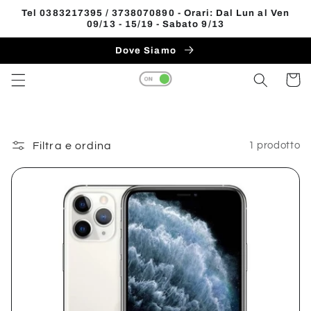
Vai
Tel 0383217395 / 3738070890 - Orari: Dal Lun al Ven
direttamente
09/13 - 15/19 - Sabato 9/13
Read
ai contenuti
the
Dove Siamo
Privacy
Carrell
Policy
Filtra e ordina
1 prodotto