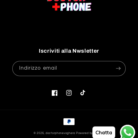
Iscriviti alla Nwsletter
Indirizzo email
Facebook
Instagram
TikTok
Metodi
di
Chatta
© 2026,
doctorphonevoghera
Powered by Shopify
pagamento