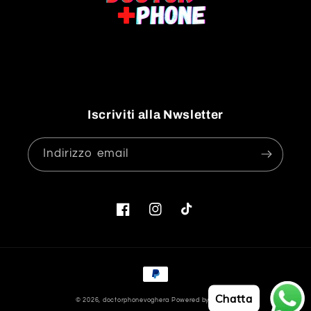
Iscriviti alla Nwsletter
Indirizzo email
Facebook
Instagram
TikTok
Metodi
di
Chatta
© 2026,
doctorphonevoghera
Powered by Shopify
pagamento