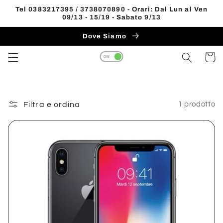
Vai
Tel 0383217395 / 3738070890 - Orari: Dal Lun al Ven
direttamente
09/13 - 15/19 - Sabato 9/13
Read
ai contenuti
the
Dove Siamo
Privacy
Carrell
Policy
Filtra e ordina
1 prodotto