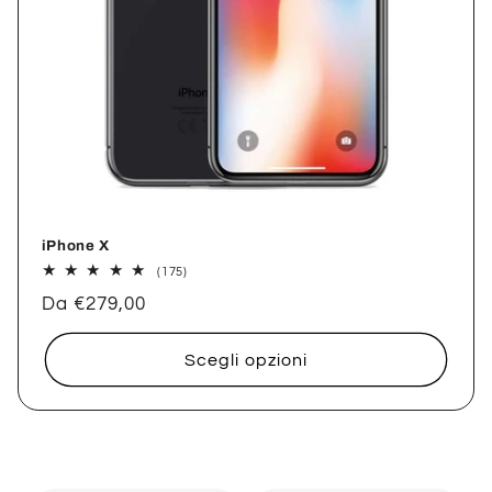
iPhone X
175
(175)
recensioni
Prezzo
Da €279,00
totali
di
listino
Scegli opzioni