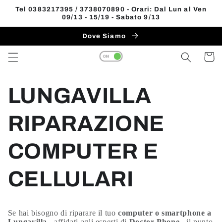
Vai
Tel 0383217395 / 3738070890 - Orari: Dal Lun al Ven
direttamente
09/13 - 15/19 - Sabato 9/13
ai contenuti
Dove Siamo
Carrell
LUNGAVILLA
RIPARAZIONE
COMPUTER E
CELLULARI
Se hai bisogno di riparare il tuo
computer o smartphone a
Lungavilla
, affidati agli esperti di
Doctor Phone
, il punto