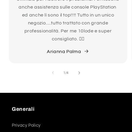
anche assistenza sulle console PlayStation
ed anche lì sono il top!!!! Tutto in un unico
negozio.....tutto trattato con grande
professionalità. Per me 10lode e super
consigliato. 👍🏻
Arianna Palma
su
1
/
4
Generali
Privacy Policy