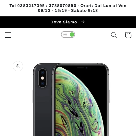
Vai
Tel 0383217395 / 3738070890 - Orari: Dal Lun al Ven
direttamente
09/13 - 15/19 - Sabato 9/13
Read
ai contenuti
the
Dove Siamo
Privacy
Carrell
Policy
Passa alle
informazioni
sul prodotto