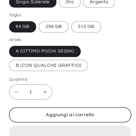
Grigio Siderale
Oro
Argento
Taglia
64 GB
256 GB
512 GB
Grado
A (OTTIMO POCHI SEGNI)
B (CON QUALCHE GRAFFIO)
Quantità
Diminuisci
Aumenta
quantità
quantità
per
per
iPhone
iPhone
Aggiungi al carrello
XS
XS
Max
Max