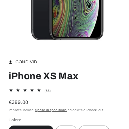
Apri
contenuti
multimediali
1
CONDIVIDI
in
finestra
modale
iPhone XS Max
85
(85)
recensioni
totali
Prezzo
€389,00
di
Imposte incluse.
Spese di spedizione
calcolate al check-out.
listino
Colore