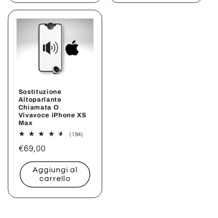
Sostituzione
Altoparlante
Chiamata O
Vivavoce iPhone XS
Max
194
(194)
recensioni
Prezzo
€69,00
totali
di
Aggiungi al
listino
carrello