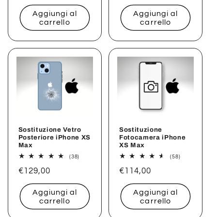
di
di
Aggiungi al
Aggiungi al
listino
listino
carrello
carrello
Sostituzione Vetro
Sostituzione
Posteriore iPhone XS
Fotocamera iPhone
Max
XS Max
38
58
(38)
(58)
recensioni
recensioni
Prezzo
€129,00
Prezzo
€114,00
totali
totali
di
di
Aggiungi al
Aggiungi al
listino
listino
carrello
carrello