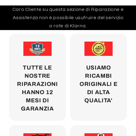
Caro Cliente su questa sezione di Riparazione e
Assistenza non è possibile usufruire del servizio
a rate di Klarna.
TUTTE LE
USIAMO
NOSTRE
RICAMBI
RIPARAZIONI
ORIGINALI E
HANNO 12
DI ALTA
MESI DI
QUALITA'
GARANZIA