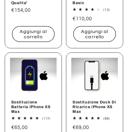
Qualita'
Basic
Prezzo
€154,00
13
(13)
recensioni
di
Prezzo
€110,00
totali
listino
di
Aggiungi al
Aggiungi al
listino
carrello
carrello
Sostituzione
Sostituzione Dock Di
Batteria iPhone XS
Ricarica iPhone XS
Max
Max
117
98
(117)
(98)
recensioni
recensioni
Prezzo
€65,00
Prezzo
€69,00
totali
totali