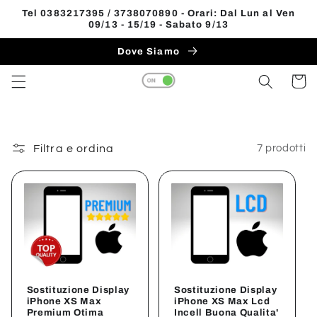
Vai
Tel 0383217395 / 3738070890 - Orari: Dal Lun al Ven
direttamente
09/13 - 15/19 - Sabato 9/13
Read
ai contenuti
the
Dove Siamo
Privacy
Carrell
Policy
Filtra e ordina
7 prodotti
Sostituzione Display
Sostituzione Display
iPhone XS Max
iPhone XS Max Lcd
Premium Otima
Incell Buona Qualita'