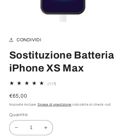
Apri
contenuti
multimediali
1
CONDIVIDI
in
finestra
modale
Sostituzione Batteria
iPhone XS Max
117
(117)
recensioni
totali
Prezzo
€65,00
di
Imposte incluse.
Spese di spedizione
calcolate al check-out.
listino
Quantità
Diminuisci
Aumenta
quantità
quantità