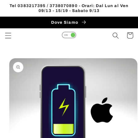
Vai
Tel 0383217395 / 3738070890 - Orari: Dal Lun al Ven
direttamente
09/13 - 15/19 - Sabato 9/13
Read
ai contenuti
the
Dove Siamo
Privacy
Carrell
Policy
Passa alle
informazioni
sul prodotto