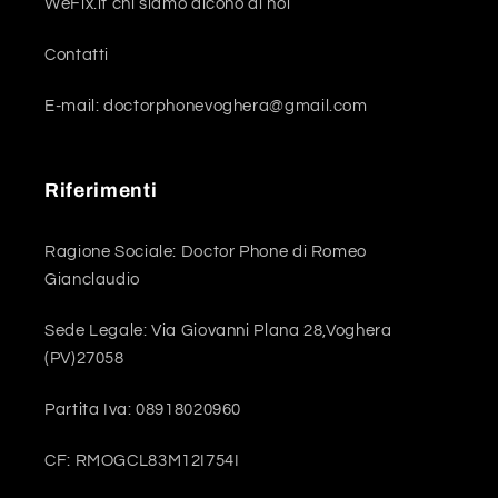
WeFix.it chi siamo dicono di noi
Contatti
E-mail: doctorphonevoghera@gmail.com
Riferimenti
Ragione Sociale: Doctor Phone di Romeo
Gianclaudio
Sede Legale: Via Giovanni Plana 28,Voghera
(PV)27058
Partita Iva: 08918020960
CF: RMOGCL83M12I754I