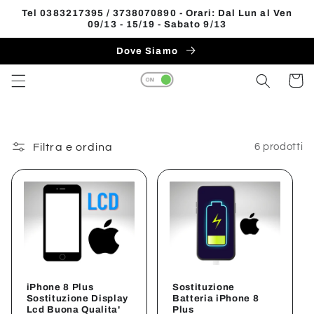
Vai
Tel 0383217395 / 3738070890 - Orari: Dal Lun al Ven
direttamente
09/13 - 15/19 - Sabato 9/13
Read
ai contenuti
the
Dove Siamo
Privacy
Carrell
Policy
Filtra e ordina
6 prodotti
iPhone 8 Plus
Sostituzione
Sostituzione Display
Batteria iPhone 8
Lcd Buona Qualita'
Plus