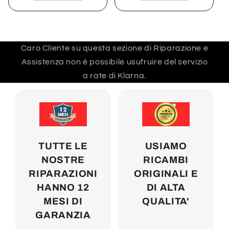
Caro Cliente su questa sezione di Riparazione e
Assistenza non è possibile usufruire del servizio
a rate di Klarna.
TUTTE LE
USIAMO
NOSTRE
RICAMBI
RIPARAZIONI
ORIGINALI E
HANNO 12
DI ALTA
MESI DI
QUALITA'
GARANZIA