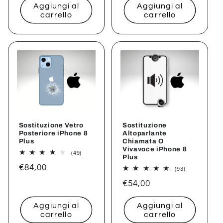
Aggiungi al
Aggiungi al
listino
listino
carrello
carrello
Sostituzione Vetro
Sostituzione
Posteriore iPhone 8
Altoparlante
Plus
Chiamata O
Vivavoce iPhone 8
49
(49)
Plus
recensioni
Prezzo
€84,00
totali
93
(93)
recensioni
di
Prezzo
€54,00
totali
listino
di
Aggiungi al
Aggiungi al
listino
carrello
carrello