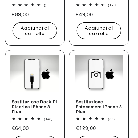
recensioni
123
()
(123)
totali
recensioni
Prezzo
€89,00
Prezzo
€49,00
totali
di
di
Aggiungi al
Aggiungi al
listino
listino
carrello
carrello
Sostituzione Dock Di
Sostituzione
Ricarica iPhone 8
Fotocamera iPhone 8
Plus
Plus
148
38
(148)
(38)
recensioni
recensioni
Prezzo
€64,00
Prezzo
€129,00
totali
totali
di
di