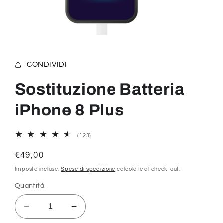
Apri
contenuti
multimediali
1
CONDIVIDI
in
finestra
modale
Sostituzione Batteria
iPhone 8 Plus
123
(123)
recensioni
totali
Prezzo
€49,00
di
Imposte incluse.
Spese di spedizione
calcolate al check-out.
listino
Quantità
Diminuisci
Aumenta
quantità
quantità