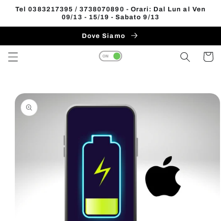
Vai
Tel 0383217395 / 3738070890 - Orari: Dal Lun al Ven
direttamente
09/13 - 15/19 - Sabato 9/13
Read
ai contenuti
the
Dove Siamo
Privacy
Carrell
Policy
Passa alle
informazioni
sul prodotto