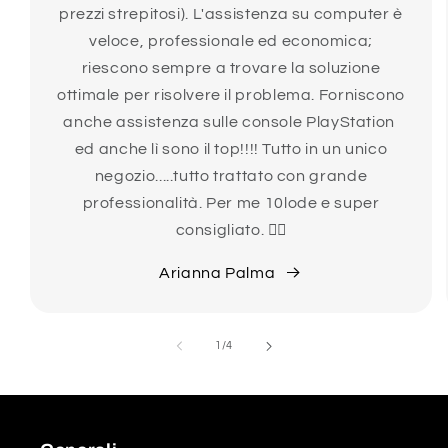
prezzi strepitosi). L'assistenza su computer è
veloce, professionale ed economica;
riescono sempre a trovare la soluzione
ottimale per risolvere il problema. Forniscono
anche assistenza sulle console PlayStation
ed anche lì sono il top!!!! Tutto in un unico
negozio.....tutto trattato con grande
professionalità. Per me 10lode e super
consigliato. 👍🏻
Arianna Palma
su
1
/
4