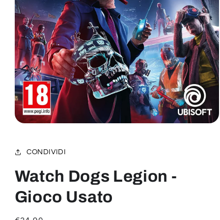
Apri
contenuti
multimediali
1
CONDIVIDI
in
finestra
modale
Watch Dogs Legion -
Gioco Usato