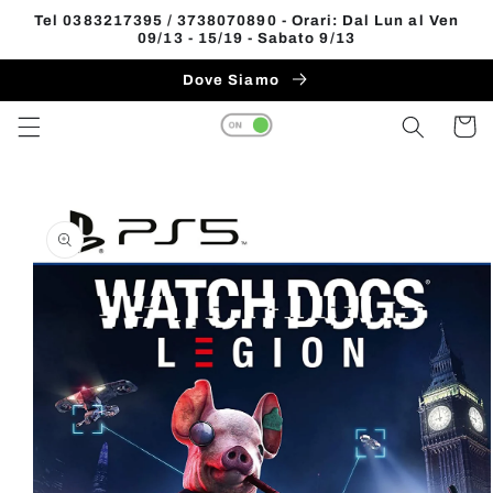
Vai
Tel 0383217395 / 3738070890 - Orari: Dal Lun al Ven
direttamente
09/13 - 15/19 - Sabato 9/13
Read
ai contenuti
the
Dove Siamo
Privacy
Carrell
Policy
Passa alle
informazioni
sul prodotto