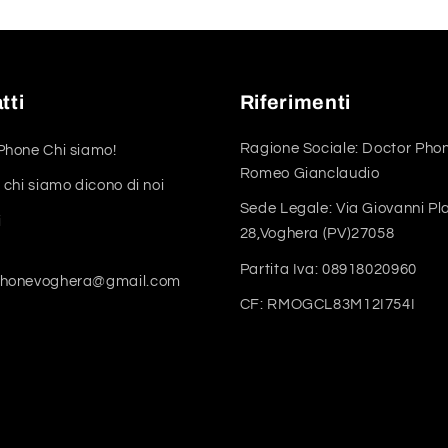
tti
Riferimenti
Ragione Sociale: Doctor Phon
Phone Chi siamo!
Romeo Gianclaudio
 chi siamo dicono di noi
Sede Legale: Via Giovanni Pl
i
28,Voghera (PV)27058
Partita Iva: 08918020960
phonevoghera@gmail.com
CF: RMOGCL83M12I754I