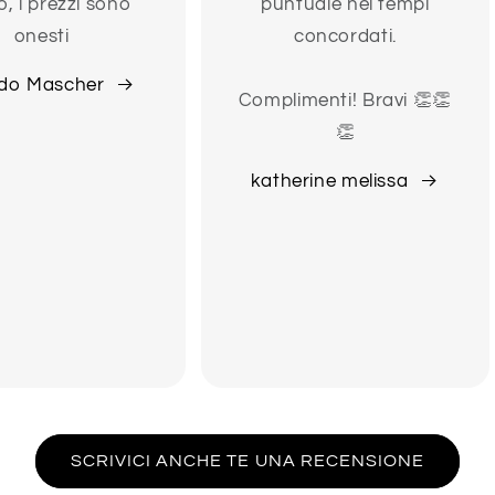
o, i prezzi sono
puntuale nei tempi
onesti
concordati.
do Mascher
Complimenti! Bravi 👏👏
👏
katherine melissa
SCRIVICI ANCHE TE UNA RECENSIONE