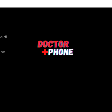
e di
ana