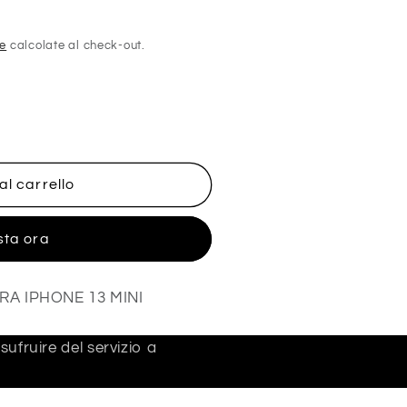
ne
calcolate al check-out.
al carrello
sta ora
A IPHONE 13 MINI
ufruire del servizio a