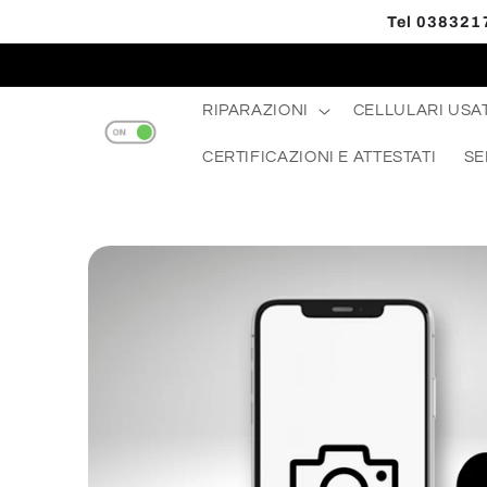
Vai
Tel 0383217
direttamente
Read
ai contenuti
the
Privacy
RIPARAZIONI
CELLULARI USAT
Policy
CERTIFICAZIONI E ATTESTATI
SE
Passa alle
informazioni
sul prodotto