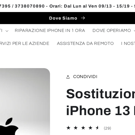
395 / 3738070890 - Orari: Dal Lun al Ven 09/13 - 15/19 -
Dove Siamo
I
RIPARAZIONE IPHONE IN 1 ORA
DOVE OPERIAMO
RVIZI PER LE AZIENDE
ASSISTENZA DA REMOTO
I NOS
CONDIVIDI
Sostituzi
iPhone 13 
29
(29)
recensioni