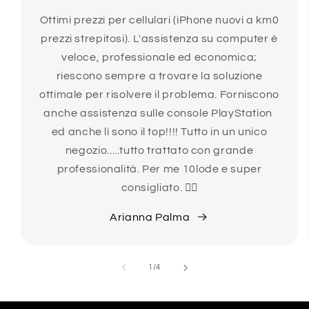
Ottimi prezzi per cellulari (iPhone nuovi a km0
prezzi strepitosi). L'assistenza su computer è
veloce, professionale ed economica;
riescono sempre a trovare la soluzione
ottimale per risolvere il problema. Forniscono
anche assistenza sulle console PlayStation
ed anche lì sono il top!!!! Tutto in un unico
negozio.....tutto trattato con grande
professionalità. Per me 10lode e super
consigliato. 👍🏻
Arianna Palma
su
1
/
4