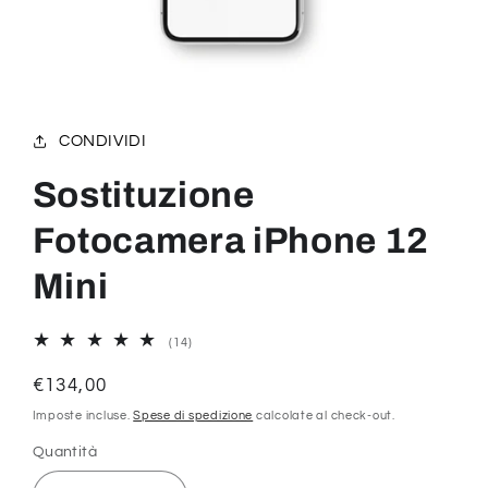
Apri
contenuti
multimediali
1
CONDIVIDI
in
finestra
modale
Sostituzione
Fotocamera iPhone 12
Mini
14
(14)
recensioni
totali
Prezzo
€134,00
di
Imposte incluse.
Spese di spedizione
calcolate al check-out.
listino
Quantità