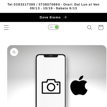
Vai
Tel 0383217395 / 3738070890 - Orari: Dal Lun al Ven
direttamente
09/13 - 15/19 - Sabato 9/13
Read
ai contenuti
the
Dove Siamo
Privacy
Carrell
Policy
Passa alle
informazioni
sul prodotto