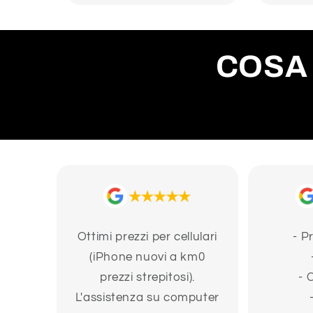
COSA 
Ottimi prezzi per cellulari
- P
(iPhone nuovi a km0
prezzi strepitosi).
- 
L'assistenza su computer