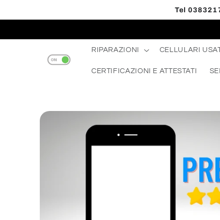
Vai
Tel 0383217
direttamente
Read
ai contenuti
the
Privacy
RIPARAZIONI
CELLULARI USAT
Policy
CERTIFICAZIONI E ATTESTATI
SE
Passa alle
informazioni
sul prodotto