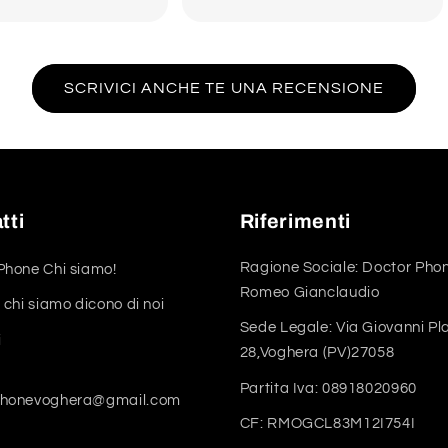
SCRIVICI ANCHE TE UNA RECENSIONE
tti
Riferimenti
Ragione Sociale: Doctor Phon
Phone Chi siamo!
Romeo Gianclaudio
 chi siamo dicono di noi
Sede Legale: Via Giovanni Pl
i
28,Voghera (PV)27058
Partita Iva: 08918020960
phonevoghera@gmail.com
CF: RMOGCL83M12I754I