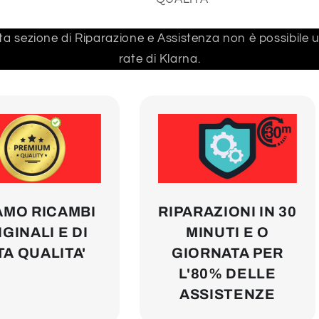
a sezione di Riparazione e Assistenza non è possibile us
rate di Klarna.
AMO RICAMBI
RIPARAZIONI IN 30
GINALI E DI
MINUTI E O
TA QUALITA'
GIORNATA PER
L'80% DELLE
ASSISTENZE