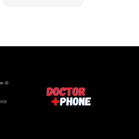
e di
ana