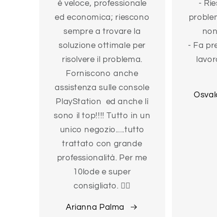
è veloce, professionale
- Rie
ed economica; riescono
problem
sempre a trovare la
non
soluzione ottimale per
- Fa pr
risolvere il problema.
lavor
Forniscono anche
assistenza sulle console
Osval
PlayStation ed anche lì
sono il top!!!! Tutto in un
unico negozio.....tutto
trattato con grande
professionalità. Per me
10lode e super
consigliato. 👍🏻
Arianna Palma