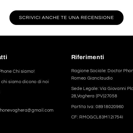
SCRIVICI ANCHE TE UNA RECENSIONE
tti
Riferimenti
Ragione Sociale: Doctor Phon
Phone Chi siamo!
Romeo Gianclaudio
 chi siamo dicono di noi
Sede Legale: Via Giovanni Pl
i
28,Voghera (PV)27058
Partita Iva: 08918020960
phonevoghera@gmail.com
CF: RMOGCL83M12I754I