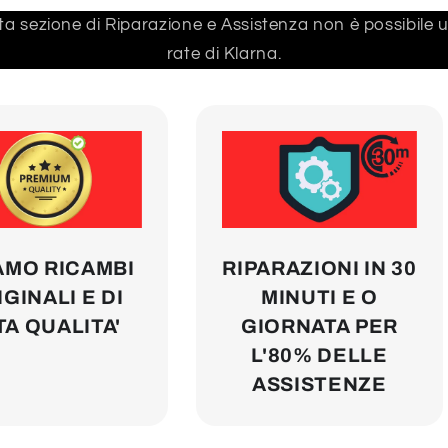
a sezione di Riparazione e Assistenza non è possibile us
rate di Klarna.
AMO RICAMBI
RIPARAZIONI IN 30
GINALI E DI
MINUTI E O
TA QUALITA'
GIORNATA PER
L'80% DELLE
ASSISTENZE