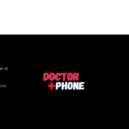
e di
ana