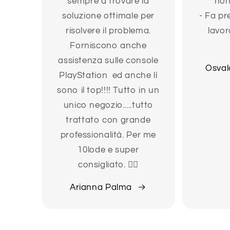
sempre a trovare la
non
soluzione ottimale per
- Fa pr
risolvere il problema.
lavor
Forniscono anche
assistenza sulle console
Osval
PlayStation ed anche lì
sono il top!!!! Tutto in un
unico negozio.....tutto
trattato con grande
professionalità. Per me
10lode e super
consigliato. 👍🏻
Arianna Palma