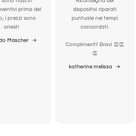
 sono riusciti
Riconsegna dei
eventivi prima del
dispositivi riparati
o, i prezzi sono
puntuale nei tempi
onesti
concordati.
do Mascher
Complimenti! Bravi 👏👏
👏
katherine melissa