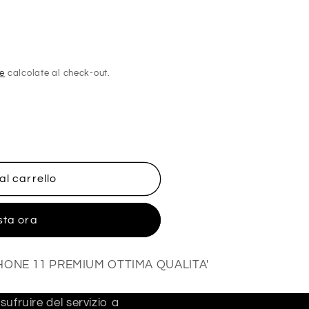
ne
calcolate al check-out.
al carrello
sta ora
HONE 11 PREMIUM OTTIMA QUALITA'
ufruire del servizio a