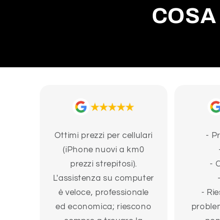
COSA 
Ottimi prezzi per cellulari
- P
(iPhone nuovi a km0
prezzi strepitosi).
- 
L'assistenza su computer
è veloce, professionale
- Rie
ed economica; riescono
problem