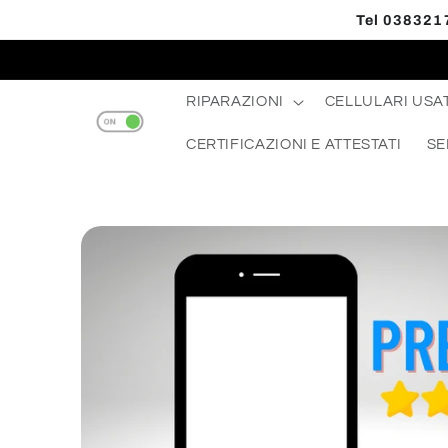
Vai
Tel 0383217
direttamente
Read
ai contenuti
the
Privacy
RIPARAZIONI
CELLULARI USAT
Policy
CERTIFICAZIONI E ATTESTATI
SE
Passa alle
informazioni
sul prodotto