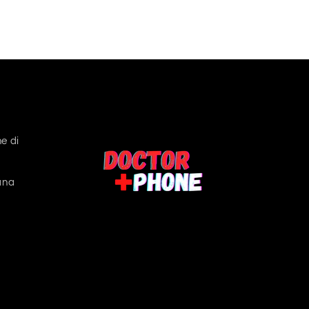
e di
ana