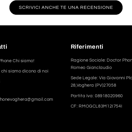
SCRIVICI ANCHE TE UNA RECENSIONE
tti
Riferimenti
Ragione Sociale: Doctor Phon
Phone Chi siamo!
Romeo Gianclaudio
 chi siamo dicono di noi
Sede Legale: Via Giovanni Pl
i
28,Voghera (PV)27058
Partita Iva: 08918020960
phonevoghera@gmail.com
CF: RMOGCL83M12I754I