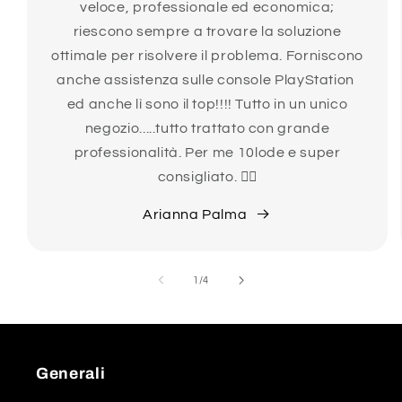
veloce, professionale ed economica;
riescono sempre a trovare la soluzione
ottimale per risolvere il problema. Forniscono
anche assistenza sulle console PlayStation
ed anche lì sono il top!!!! Tutto in un unico
negozio.....tutto trattato con grande
professionalità. Per me 10lode e super
consigliato. 👍🏻
Arianna Palma
su
1
/
4
Generali