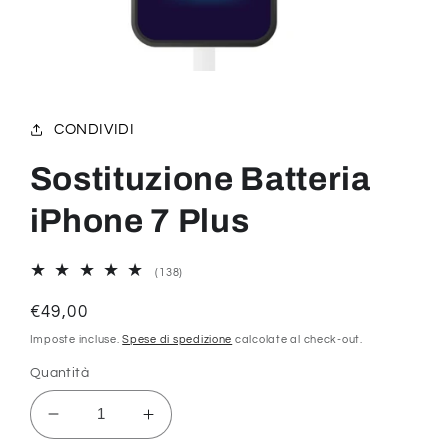
Apri
contenuti
multimediali
1
CONDIVIDI
in
finestra
modale
Sostituzione Batteria
iPhone 7 Plus
138
(138)
recensioni
totali
Prezzo
€49,00
di
Imposte incluse.
Spese di spedizione
calcolate al check-out.
listino
Quantità
Diminuisci
Aumenta
quantità
quantità