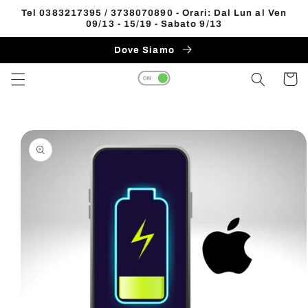
Vai
Tel 0383217395 / 3738070890 - Orari: Dal Lun al Ven
direttamente
09/13 - 15/19 - Sabato 9/13
Read
ai contenuti
the
Dove Siamo
Privacy
Carrell
Policy
Passa alle
informazioni
sul prodotto