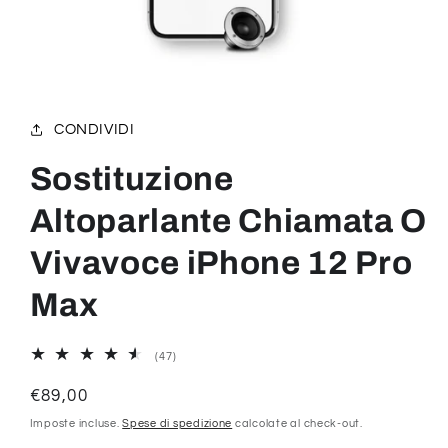
Apri
contenuti
multimediali
1
CONDIVIDI
in
finestra
modale
Sostituzione
Altoparlante Chiamata O
Vivavoce iPhone 12 Pro
Max
47
(47)
recensioni
totali
Prezzo
€89,00
di
Imposte incluse.
Spese di spedizione
calcolate al check-out.
listino