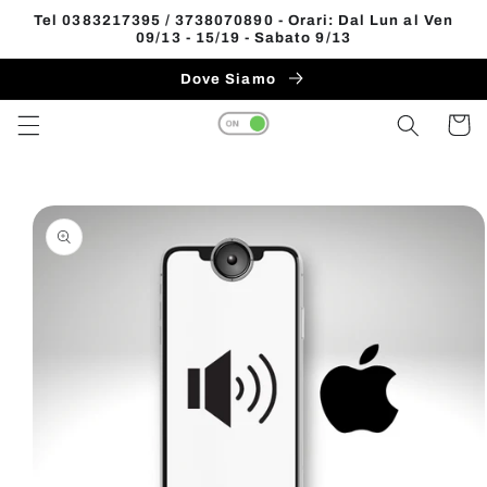
Vai
Tel 0383217395 / 3738070890 - Orari: Dal Lun al Ven
direttamente
09/13 - 15/19 - Sabato 9/13
Read
ai contenuti
the
Dove Siamo
Privacy
Carrell
Policy
Passa alle
informazioni
sul prodotto