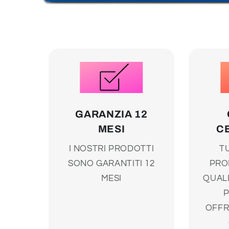
Apri
contenuti
multimediali
1
in
finestra
modale
GARANZIA 12
MESI
C
I NOSTRI PRODOTTI
TU
SONO GARANTITI 12
PRO
MESI
QUALI
OFFR