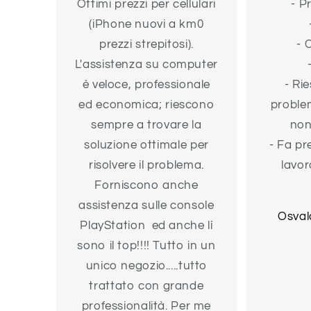
Ottimi prezzi per cellulari
- P
(iPhone nuovi a km0
prezzi strepitosi).
- 
L'assistenza su computer
è veloce, professionale
- Rie
ed economica; riescono
problem
sempre a trovare la
non
soluzione ottimale per
- Fa pr
risolvere il problema.
lavor
Forniscono anche
assistenza sulle console
Osval
PlayStation ed anche lì
sono il top!!!! Tutto in un
unico negozio.....tutto
trattato con grande
professionalità. Per me