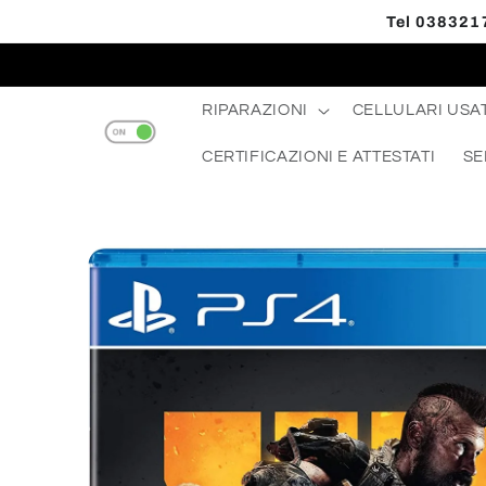
Vai
Tel 0383217
direttamente
Read
ai contenuti
the
Privacy
RIPARAZIONI
CELLULARI USAT
Policy
CERTIFICAZIONI E ATTESTATI
SE
Passa alle
informazioni
sul prodotto