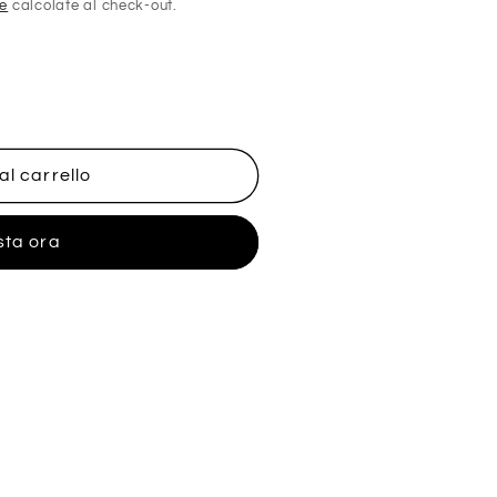
ne
calcolate al check-out.
al carrello
sta ora