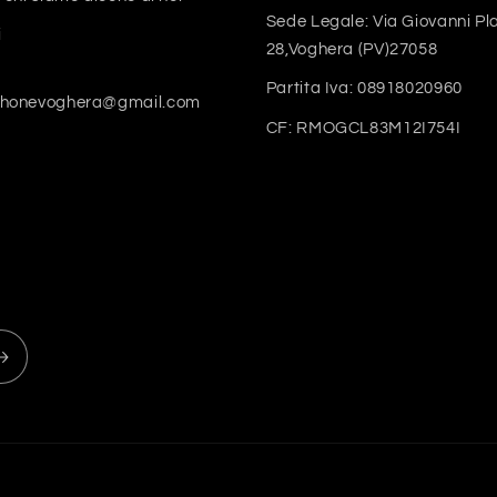
Sede Legale: Via Giovanni Pl
i
28,Voghera (PV)27058
Partita Iva: 08918020960
phonevoghera@gmail.com
CF: RMOGCL83M12I754I