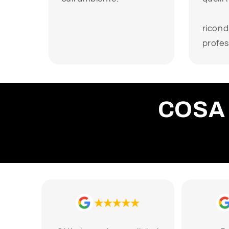
ricond
profess
COSA 