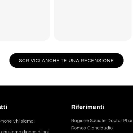
SCRIVICI ANCHE TE UNA RECENSIONE
tti
Riferimenti
Ragione Sociale: Doctor Phon
Phone Chi siamo!
Romeo Gianclaudio
 chi siamo dicono di noi