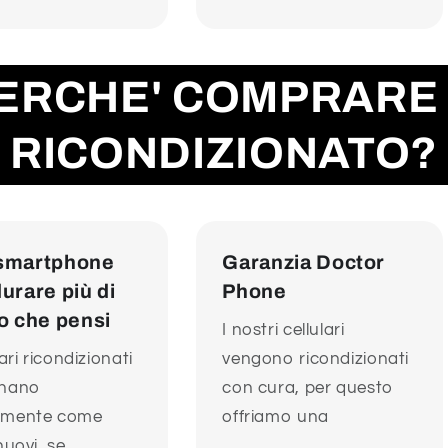
ERCHE' COMPRARE 
RICONDIZIONATO?
smartphone
Garanzia Doctor
urare più di
Phone
o che pensi
I nostri cellulari
lari ricondizionati
vengono ricondizionati
onano
con cura, per questo
amente come
offriamo una
nuovi, se