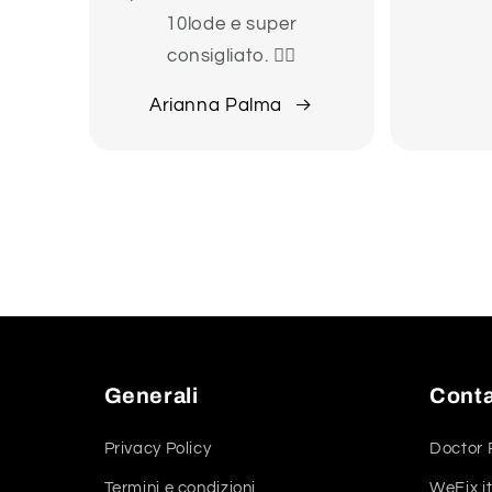
10lode e super
consigliato. 👍🏻
Arianna Palma
Generali
Conta
Privacy Policy
Doctor 
Termini e condizioni
WeFix.it