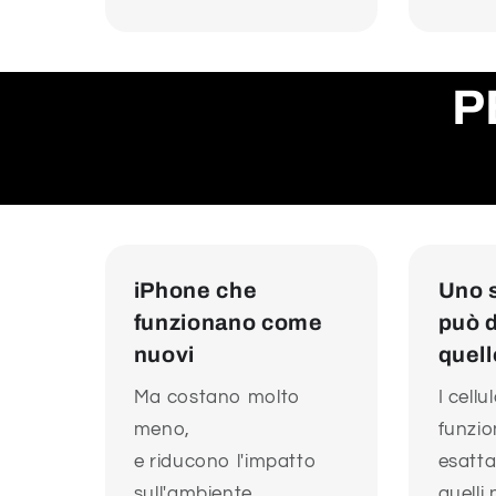
P
iPhone che
Uno 
funzionano come
può d
nuovi
quell
Ma costano molto
I cellu
meno,
funzi
e riducono l'impatto
esatt
sull'ambiente.
quelli 