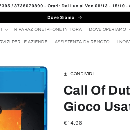
395 / 3738070890 - Orari: Dal Lun al Ven 09/13 - 15/19 -
Dove Siamo
I
RIPARAZIONE IPHONE IN 1 ORA
DOVE OPERIAMO
RVIZI PER LE AZIENDE
ASSISTENZA DA REMOTO
I NOS
CONDIVIDI
Call Of Du
Gioco Usa
Prezzo
€14,98