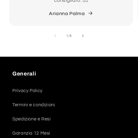
consigliato. 👍🏻
Arianna Palma
su
1
/
4
Generali
Privacy Policy
Termini e condizioni
Spedizione e Resi
Garanzia 12 Mesi