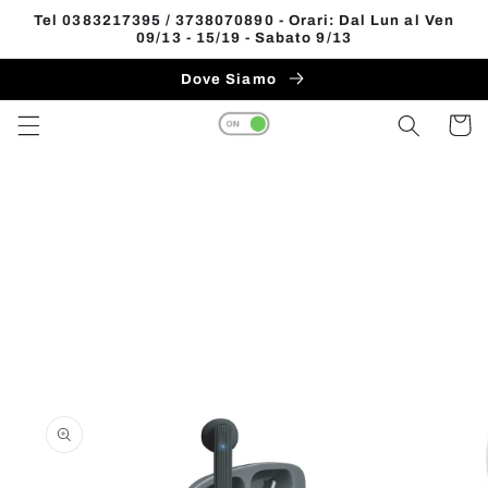
Vai
Tel 0383217395 / 3738070890 - Orari: Dal Lun al Ven
direttamente
09/13 - 15/19 - Sabato 9/13
Read
ai contenuti
the
Dove Siamo
Privacy
Carrell
Policy
Passa alle
informazioni
sul prodotto