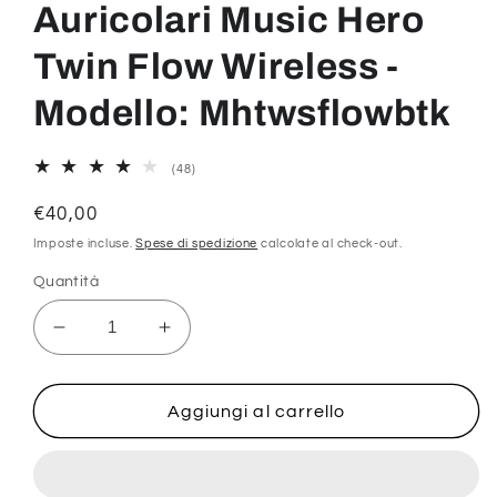
Auricolari Music Hero
Twin Flow Wireless -
Modello: Mhtwsflowbtk
48
(48)
recensioni
totali
Prezzo
€40,00
di
Imposte incluse.
Spese di spedizione
calcolate al check-out.
listino
Quantità
Diminuisci
Aumenta
quantità
quantità
per
per
Auricolari
Auricolari
Aggiungi al carrello
Music
Music
Hero
Hero
Twin
Twin