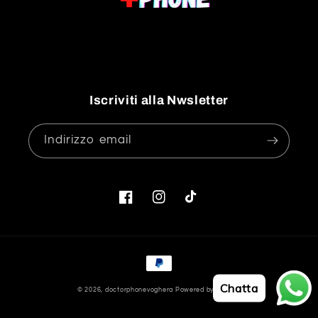
Iscriviti alla Nwsletter
Indirizzo email
Facebook
Instagram
TikTok
Metodi
di
Chatta
© 2026,
doctorphonevoghera
Powered by Shopify
pagamento