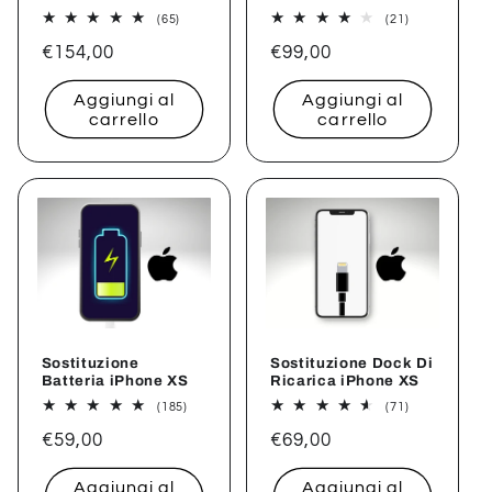
65
21
(65)
(21)
recensioni
recensioni
Prezzo
€154,00
Prezzo
€99,00
totali
totali
di
di
Aggiungi al
Aggiungi al
listino
listino
carrello
carrello
Sostituzione
Sostituzione Dock Di
Batteria iPhone XS
Ricarica iPhone XS
185
71
(185)
(71)
recensioni
recensioni
Prezzo
€59,00
Prezzo
€69,00
totali
totali
di
di
Aggiungi al
Aggiungi al