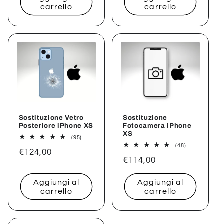
listino
listino
carrello
carrello
Sostituzione Vetro
Sostituzione
Posteriore iPhone XS
Fotocamera iPhone
XS
95
(95)
recensioni
48
(48)
Prezzo
€124,00
totali
recensioni
Prezzo
€114,00
totali
di
di
listino
Aggiungi al
Aggiungi al
listino
carrello
carrello