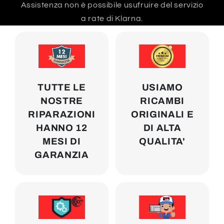
Assistenza non è possibile usufruire del servizio
a rate di Klarna.
TUTTE LE
USIAMO
NOSTRE
RICAMBI
RIPARAZIONI
ORIGINALI E
HANNO 12
DI ALTA
MESI DI
QUALITA'
GARANZIA