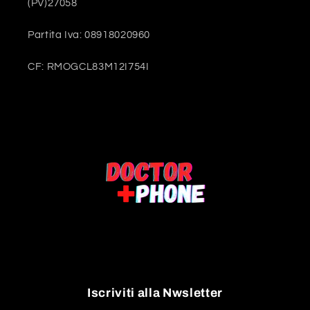
(PV)27058
Partita Iva: 08918020960
CF: RMOGCL83M12I754I
Iscriviti alla Nwsletter