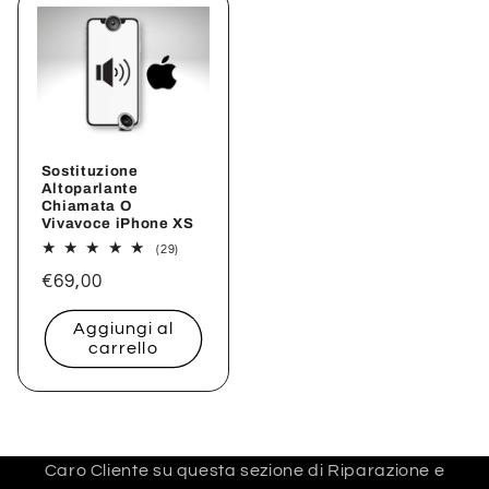
Sostituzione
Altoparlante
Chiamata O
Vivavoce iPhone XS
29
(29)
recensioni
Prezzo
€69,00
totali
di
Aggiungi al
listino
carrello
Caro Cliente su questa sezione di Riparazione e