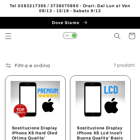
Vai
Tel 0383217395 / 3738070890 - Orari: Dal Lun al Ven
direttamente
09/13 - 15/19 - Sabato 9/13
Read
ai contenuti
the
Dove Siamo
Privacy
Carrell
Policy
Filtra e ordina
7 prodotti
Sostituzione Display
Sostituzione Display
iPhone XS Hard Oled
iPhone XS Lcd Incell
Ottima Qualita'
Buona Qualita' Basic